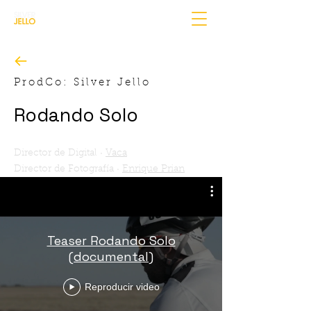
ProdCo: Silver Jello
Rodando Solo
Director de Digital ·
Vaca
Director de Fotografía ·
Enrique Prian
Teaser Rodando Solo
(documental)
Reproducir video