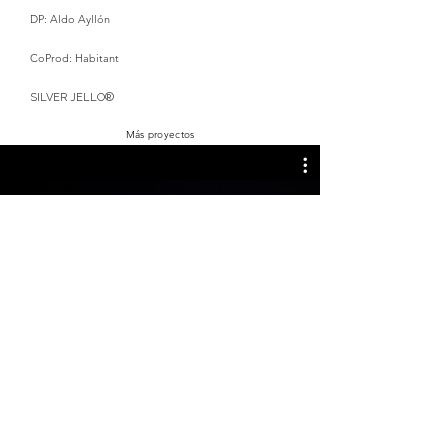
DP: Aldo Ayllón
CoProd: Habitant​
SILVER JELLO®
​Más proyectos
Mirar ahora
SILVER JELLO ®